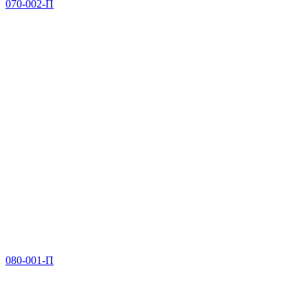
070-002-П
080-001-П