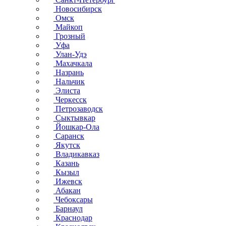
Новосибирск
Омск
Майкоп
Грозный
Уфа
Улан-Удэ
Махачкала
Назрань
Нальчик
Элиста
Черкесск
Петрозаводск
Сыктывкар
Йошкар-Ола
Саранск
Якутск
Владикавказ
Казань
Кызыл
Ижевск
Абакан
Чебоксары
Барнаул
Краснодар