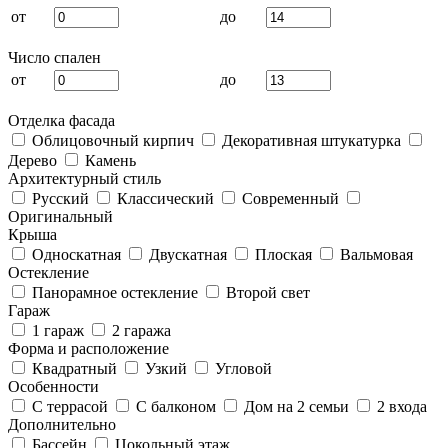
от
до
Число спален
от
до
Отделка фасада
Облицовочный кирпич
Декоративная штукатурка
Дерево
Камень
Архитектурный стиль
Русский
Классический
Современный
Оригинальный
Крыша
Односкатная
Двускатная
Плоская
Вальмовая
Остекление
Панорамное остекление
Второй свет
Гараж
1 гараж
2 гаража
Форма и расположение
Квадратный
Узкий
Угловой
Особенности
С террасой
С балконом
Дом на 2 семьи
2 входа
Дополнительно
Бассейн
Цокольный этаж