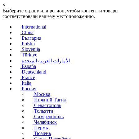
×
Выберите страну или регион, чтобы контент и товары
соответствовали вашему местоположению.
International
China
България
Polska
Slovenija
Türkiye
الأمارات العربية المتحدة
España
Deutschland
France
Italia
Россия
Москва
Нижний Тагил
Севастополь
Тольятти
Симферополь
Челябинск
Пермь
Тюмень
Санкт-Петербург