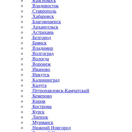
Красноярск
Владивосток
Ставрополь
Хабаровск
Благовещенск
Архангельск
Астрахань
Белгород
Брянск
Владимир
Волгоград
Вологда
Воронеж
Иваново
Иркутск
Калининград
Калуга
Петропавловск-Камчатский
Кемерово
Киров
Кострома
Курск
Липецк
Мурманск
Нижний Новгород