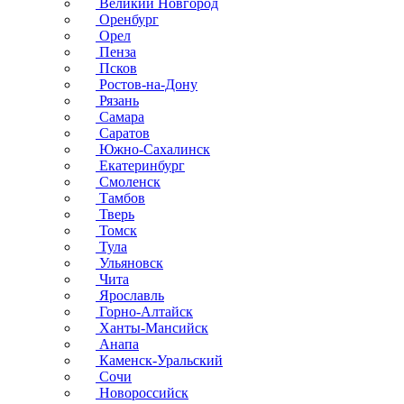
Великий Новгород
Оренбург
Орел
Пенза
Псков
Ростов-на-Дону
Рязань
Самара
Саратов
Южно-Сахалинск
Екатеринбург
Смоленск
Тамбов
Тверь
Томск
Тула
Ульяновск
Чита
Ярославль
Горно-Алтайск
Ханты-Мансийск
Анапа
Каменск-Уральский
Сочи
Новороссийск